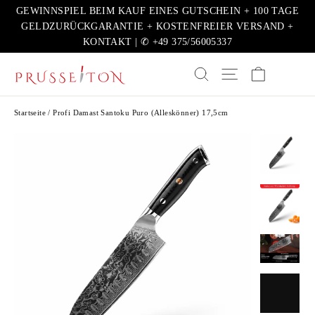
Direkt
GEWINNSPIEL BEIM KAUF EINES GUTSCHEIN + 100 TAGE
zum
GELDZURÜCKGARANTIE + KOSTENFREIER VERSAND +
KONTAKT | ✆ +49 375/56005337
Inhalt
EINKAUFSW
SUCHE
SEITENNAVIGATION
Startseite
/
Profi Damast Santoku Puro (Alleskönner) 17,5cm