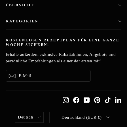
ÜBERSICHT
KATEGORIEN
KOSTENLOSEN REZEPTPLAN FÜR EINE GANZE
WOCHE SICHERN!
Erhalte außerdem exklusive Rabattaktionen, Angebote und
persönliche Empfehlungen als einer der ersten mit!
E-
Abonnieren
Abonnieren
Mail
Instagram
Facebook
YouTube
Pinterest
TikTok
Li
SPRACHE
WÄHRUNG
Deutsch
Deutschland (EUR €)