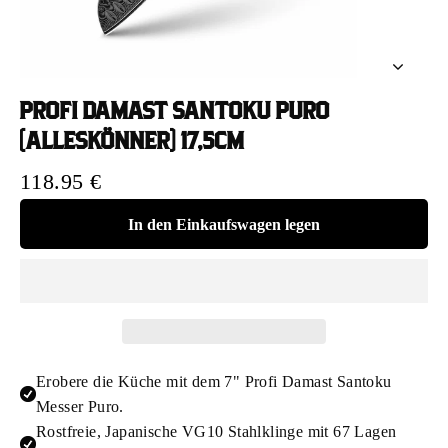
PROFI DAMAST SANTOKU PURO
(ALLESKÖNNER) 17,5CM
Normaler
118.95 €
Preis
In den Einkaufswagen legen
Erobere die Küche mit dem 7" Profi Damast Santoku
Messer Puro.
Rostfreie, Japanische VG10 Stahlklinge mit 67 Lagen