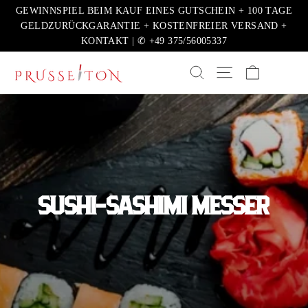
Direkt
GEWINNSPIEL BEIM KAUF EINES GUTSCHEIN + 100 TAGE
zum
GELDZURÜCKGARANTIE + KOSTENFREIER VERSAND +
KONTAKT | ✆ +49 375/56005337
Inhalt
EINKAUFSW
SUCHE
SEITENNAVIGATION
SUSHI-SASHIMI MESSER